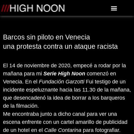
Acerca de High Noon
Calidad de imagen
Imagen y sonido
Póngase en contacto con
Barcos sin piloto en Venecia
una protesta contra un ataque racista
El 14 de noviembre de 2020, empecé a rodar por la
mañana para mi
Serie High Noon
comenzó en
Venecia. En el
Fundación Garzotti
Fui testigo de un
incidente espeluznante hacia las 11.30 de la mañana,
que desencadenó la idea de borrar a los barqueros
de la filmación.
Me encontraba junto a dicho canal para ver una
escena enfrente con un cartel amarillo de publicidad
de un hotel en el
Calle Contarina
para fotografiar.